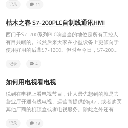
记录
11
转速3000rpm，编码器为增量式光电编码器。
枯木之春 S7-200PLC自制线通讯HMI
西门子S7-200系列PLC响当当的地位是所有工控人
有目共睹的。虽然后来大家在小型设备上更倾向于
使用好用的后辈S7-1200。但时至今日，S7-200仍
活跃在全国各处大小设备的控制箱里。最近遇到一
记录
4
台老旧设备的改造，要给老设备加块触摸屏方便操
作。
如何用电视看电视
说到在电视上看电视节目，让人最先想到的就是去
营业厅开通有线电视、运营商提供的iptv，或者购买
其他厂商的机顶盒或者电视服务。除此之外还有一
些人另辟蹊径，利用其他方法观看高清电视直播，
记录
18
而且突破了设备的局限，实现在手机，电视以及其