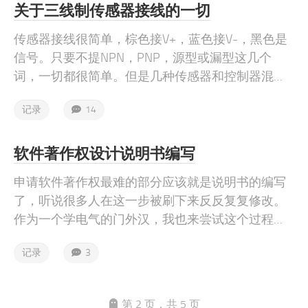
关于三线制传感器接线的一切
传感器接线很简单，棕色接V+，蓝色接V-，黑色是
信号。只要不提NPN，PNP，源型或漏型这几个
词，一切都很简单。但是几种传感器和控制器混杂
在一起的时候，容易给人绕糊涂了。NPN，PNP或
记录
14
者源型与漏型，其实说的就是传感器在动作的时候
输出的是高电平还是低电平。
软件著作权设计说明书编写
申请软件著作权最难的部分应该就是说明书的编写
了，听说很多人在这一步被刷下来反反复复修改。
作为一个学电气的门外汉，我也来尝试这个过程。
先在这篇文章里记录一下写说明书的过程。如果申
记录
3
请成功了，估计以后还用的到，也是一份属于自己
的宝贵经验。
第 2 页，共 5 页