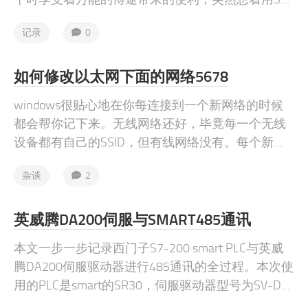
ART带个从站试试。毕竟SMART也能安装GSD文件。
记录
0
如何修改以太网下面的网络5678
windows很贴心地在你每连接到一个新网络的时候
都会帮你记下来。无线网络还好，毕竟每一个无线
设备都有自己的SSID，但有线网络没有。每个新的
有线连接，windows都会起一个新的名字：“网络
杂谈
2
X”，X是一个不断累加的数字。
英威腾DA200伺服与SMART485通讯
本文一步一步记录西门子S7-200 smart PLC与英威
腾DA200伺服驱动器进行485通讯的全过程。本次使
用的PLC是smart的SR30，伺服驱动器型号为SV-DA
200-0R7-2-E0，伺服电机为750W防爆电机，额定