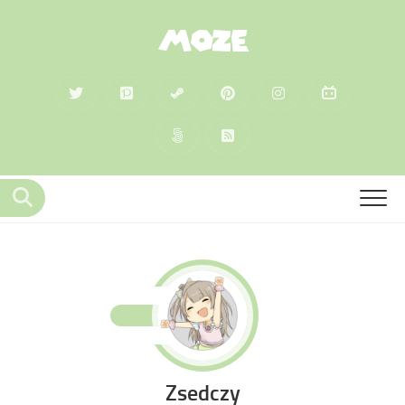
MOZE
Zsedczy