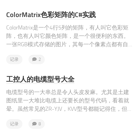
他设备上观看。
ColorMatrix色彩矩阵的C#实践
ColorMatrix是一个4行5列的矩阵，有人叫它色彩矩
阵，也有人叫它颜色矩阵，是一个很便利的东西。
一张RGB模式存储的图片，其每一个像素点都有自
己的RGB值。图像处理时，若想用一个固定算法遍
记录
2
历所有像素点，无疑矩阵的速度非常有优势。
工控人的电缆型号大全
电缆型号的一大串总是令人头皮发麻。尤其是土建
图纸里一大堆比电缆上还要长的型号代码，看着就
晕。虽然常见的ZR-YJV，KVV型号都能记得住，但难
免遇到一些特殊型号，还是得记一记。电缆的型号
记录
8
由很多部分构成。