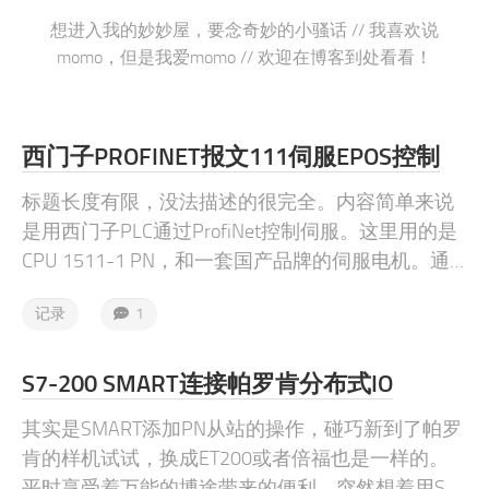
想进入我的妙妙屋，要念奇妙的小骚话 // 我喜欢说
momo，但是我爱momo // 欢迎在博客到处看看！
西门子PROFINET报文111伺服EPOS控制
标题长度有限，没法描述的很完全。内容简单来说
是用西门子PLC通过ProfiNet控制伺服。这里用的是
CPU 1511-1 PN，和一套国产品牌的伺服电机。通
讯采用报文111做EPos点位控制，用SinaPos块，也
记录
1
就是FB284。
S7-200 SMART连接帕罗肯分布式IO
其实是SMART添加PN从站的操作，碰巧新到了帕罗
肯的样机试试，换成ET200或者倍福也是一样的。
平时享受着万能的博途带来的便利，突然想着用SM