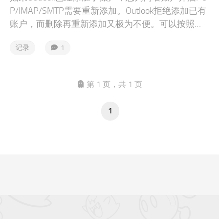
P/IMAP/SMTP需要重新添加。Outlook拒绝添加已有
账户，而删除再重新添加又极为不便。可以按照本
文方法进行配置。本文方法适用于Microsoft Outlook
记录
1
2016/2019。
第 1 页，共 1 页
1