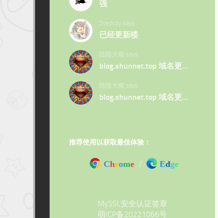
强
Zsedczy says:
已经更新喽
陆陆大顺 says:
blog.shunnet.top 域名更…
陆陆大顺 says:
blog.shunnet.top 域名更…
推荐使用以获取最佳体验：
C
h
r
o
m
e
/
E
d
g
e
MySSL安全认证签章
萌ICP备20221066号