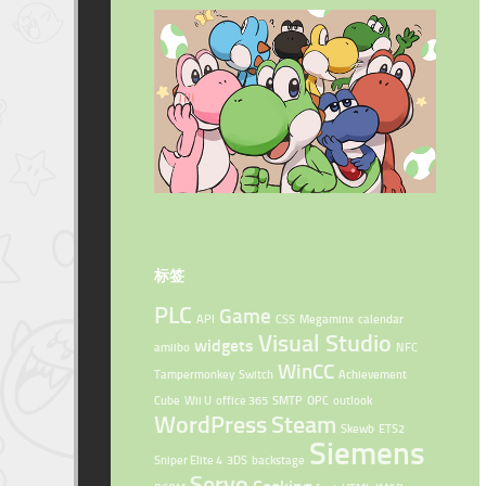
标签
PLC
Game
API
CSS
Megaminx
calendar
Visual Studio
widgets
amiibo
NFC
WinCC
Tampermonkey
Switch
Achievement
Cube
Wii U
office 365
SMTP
OPC
outlook
WordPress
Steam
Skewb
ETS2
Siemens
Sniper Elite 4
3DS
backstage
Servo