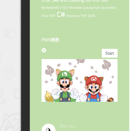
Cooking
DCOM
font
HTML
IMAP
Borderlands 3
SQ1
Nintendo
Greasy Fork
Spare Ribs
C#
Pixiv
PHP
Pyraminx
POP
JSON
PIXIV搜图
哇哇 says: