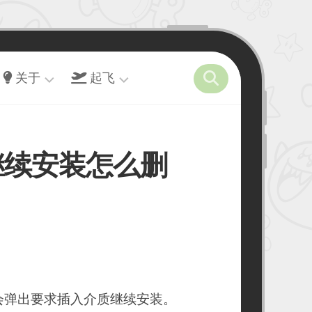
关于
起飞
关
开
Steam
于
往
–
任
后继续安装怎么删
留
友
天
言
链
堂
墙
接
演
力
出
虫
赛
洞
事
–
十
玩
年
具
会弹出要求插入介质继续安装。
之