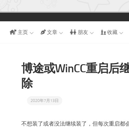
主页
文章
朋友
收藏
引
近
朋
游
导
期
友
戏
页
文
们
博途或WinCC重启
追
章
博
交
番
客
时
换
除
现
首
光
友
场
页
轴
链
足
随
2020年7月13日
迹
手
记
收
藏
不想装了或者没法继续装了，但每次重启都