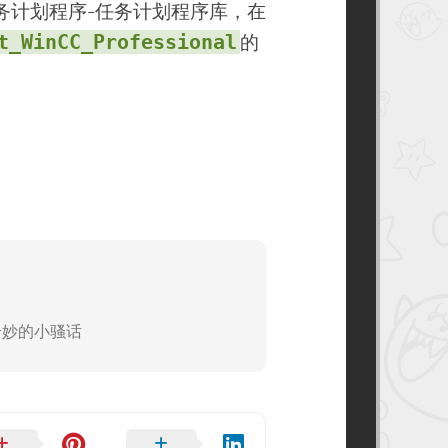
约
书
务计划程序-任务计划程序库，在
架
异
t_WinCC_Professional
的
次
元
之
旅
–
跃
迁
奇妙的小骚话