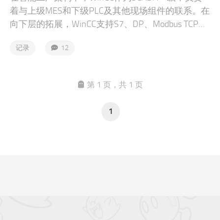
着与上级MES和下级PLC及其他现场组件的联系。在
向下层的拓展，WinCC支持S7、DP、Modbus TCP、
OPC等等多种接口和协议。在向上层的通讯，WinCC
记录
12
也提供了REST Api这一便利的方法。REST是一组规
范，基于HTTP传输，在日常生活中也拥有广泛的应
用。
第 1 页，共 1 页
1