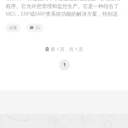
程序。它允许您管理和监控生产。它是一种结合了
MES，ERP或MRP类系统功能的解决方案，特别适
用于中小型企业。与其他生产管理系统相比，它以
记录
22
其易用性、定制简单、快速实施和无限扩展可能性
而著称。
第 1 页，共 1 页
1