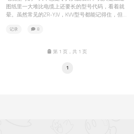
图纸里一大堆比电缆上还要长的型号代码，看着就
晕。虽然常见的ZR-YJV，KVV型号都能记得住，但难
免遇到一些特殊型号，还是得记一记。电缆的型号
记录
8
由很多部分构成。
第 1 页，共 1 页
1