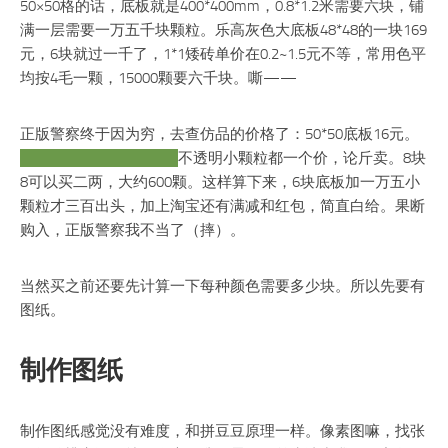
50×50格的话，底板就是400*400mm，0.8*1.2米需要六块，铺
满一层需要一万五千块颗粒。乐高灰色大底板48*48的一块169
元，6块就过一千了，1*1矮砖单价在0.2~1.5元不等，常用色平
均按4毛一颗，15000颗要六千块。嘶——
正版警察终于因为穷，去查仿品的价格了：50*50底板16元。
好耶，比正版便宜9元。
不透明小颗粒都一个价，论斤卖。8块
8可以买二两，大约600颗。这样算下来，6块底板加一万五小
颗粒才三百出头，加上淘宝还有满减和红包，简直白给。果断
购入，正版警察我不当了（摔）。
当然买之前还要先计算一下每种颜色需要多少块。所以先要有
图纸。
制作图纸
制作图纸感觉没有难度，和拼豆豆原理一样。像素图嘛，找张