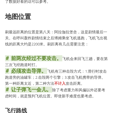
了数据好看的话可以参考。
地图位置
刷最远距离的位置是第八关：阿拉伽拉堡垒，这是剧情最后一
关。在呼叫轰炸剧情结束之后博姆乘坐飞机逃跑，飞机飞出视
线的距离大约是2200米。刷距离有几点需要注意：
#
前两次经过不要攻击。
飞机会来回飞三趟，要在第
三次飞经跑道时打。
#
必须攻击导弹。
飞机有三种击毁方式：1.滑行时攻击
跑道旁的油罐车；2.击毁两个引擎；3.攻击飞机携带的导弹。
第一种距离太近，第二种方法
不计入
攻击距离。
#
让子弹飞一会儿。
除了考虑重力和风偏以外还要考
虑时间，就是预判飞机位置。即使新手难度也要考虑。
飞行路线