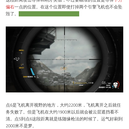
这段距离攻击导弹和刚才类似，不过要瞄准的位置是导弹
下方
偏右
一点的位置。在这个位置即使打掉两个引擎飞机也不会坠
毁了。
但可能会让飞机飞得更慢一点？
点6是飞机离开视野的地方，大约2200米，飞机离开之后就任
务失败了。但是飞机在大约1900米以后就会被云层遮挡看不
清。点5到点6这段距离就是练随缘枪法的时候了。运气好刷到
2000米不是梦。