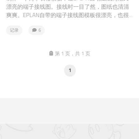
漂亮的端子接线图。接线时一目了然，图纸也清清
爽爽。EPLAN自带的端子接线图模板很漂亮，也很
复杂，支持多层端子，但是我自己用起来感觉不是
记录
6
太方便。
第 1 页，共 1 页
1