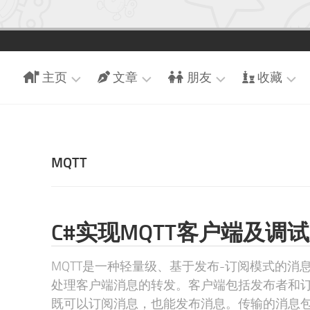
主页
文章
朋友
收藏
引
近
朋
游
导
期
友
戏
页
文
们
追
MQTT
章
博
交
番
客
时
换
现
首
光
友
场
页
轴
链
C#实现MQTT客户端及调
足
随
迹
手
MQTT是一种轻量级、基于发布-订阅模式的消
记
收
处理客户端消息的转发。客户端包括发布者和
藏
既可以订阅消息，也能发布消息。传输的消息