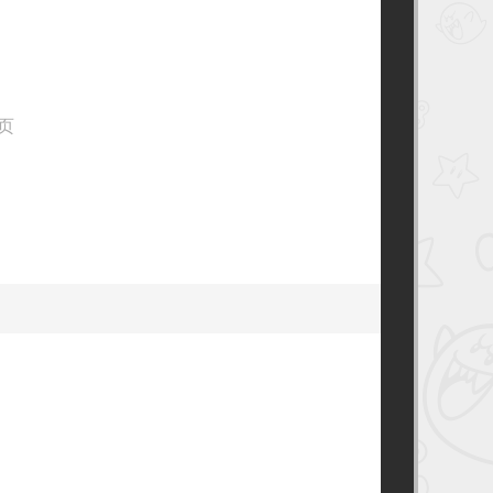
约
书
架
异
次
元
之
 页
旅
–
跃
迁