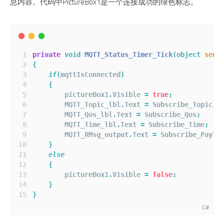
息内容。代码中PictureBox1是一个连接成功的绿色标志。
private
void
MQTT_Status_Timer_Tick
(object
send
{
if
(
mqttIsConnected
)
{
        pictureBox1
.
Visible 
=
true
;
        MQTT_Topic_lbl
.
Text 
=
 Subscribe_Topic
;
        MQTT_Qos_lbl
.
Text 
=
 Subscribe_Qos
;
        MQTT_Time_lbl
.
Text 
=
 Subscribe_Time
;
        MQTT_RMsg_output
.
Text 
=
 Subscribe_Paylo
}
else
{
        pictureBox1
.
Visible 
=
false
;
}
}
C#