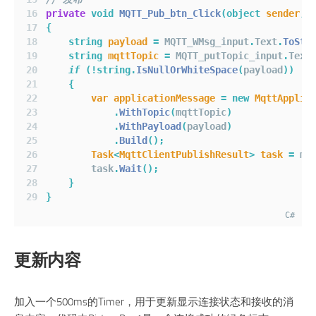
private
void
MQTT_Pub_btn_Click
(object
sender
,
{
string
payload
=
 MQTT_WMsg_input
.
Text
.
ToStr
string
mqttTopic
=
 MQTT_putTopic_input
.
Text
if
(!
string
.
IsNullOrWhiteSpace
(
payload
))
{
var
applicationMessage
=
new
MqttApplic
.
WithTopic
(
mqttTopic
)
.
WithPayload
(
payload
)
.
Build
();
Task
<
MqttClientPublishResult
>
task
=
 mq
        task
.
Wait
();
}
}
C#
更新内容
加入一个500ms的Timer，用于更新显示连接状态和接收的消