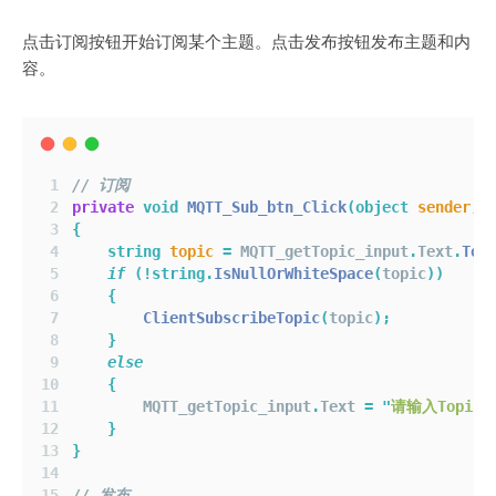
点击订阅按钮开始订阅某个主题。点击发布按钮发布主题和内
容。
// 订阅
private
void
MQTT_Sub_btn_Click
(object
sender
,
{
string
topic
=
 MQTT_getTopic_input
.
Text
.
ToS
if
(!
string
.
IsNullOrWhiteSpace
(
topic
))
{
ClientSubscribeTopic
(
topic
);
}
else
{
        MQTT_getTopic_input
.
Text 
=
"
请输入Topic
"
}
}
// 发布