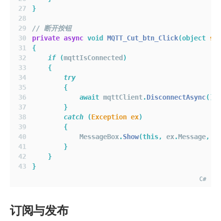
}
// 断开按钮
private
async
void
MQTT_Cut_btn_Click
(object
se
{
if
(
mqttIsConnected
)
{
try
{
await
 mqttClient
.
DisconnectAsync
();
}
catch
(
Exception
ex
)
{
            MessageBox
.
Show
(this,
 ex
.
Message
,
"
}
}
}
C#
订阅与发布