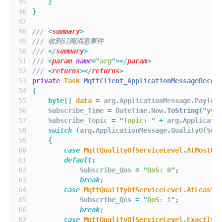
}
}
/// 
<
summary
>
/// 收到订阅消息事件
/// 
</
summary
>
/// 
<
param
name
=
"
arg
"
></
param
>
/// 
<
returns
></
returns
>
private
Task
MqttClient_ApplicationMessageRecei
{
byte[]
data
=
 arg
.
ApplicationMessage
.
Payloa
    Subscribe_Time 
=
 DateTime
.
Now
.
ToString
(
"
yyy
    Subscribe_Topic 
=
"
Topic: 
"
+
 arg
.
Applicati
switch
(
arg
.
ApplicationMessage
.
QualityOfSer
{
case
MqttQualityOfServiceLevel
.
AtMostOn
default
:
            Subscribe_Qos 
=
"
QoS: 0
"
;
break
;
case
MqttQualityOfServiceLevel
.
AtLeastO
            Subscribe_Qos 
=
"
QoS: 1
"
;
break
;
case
MqttQualityOfServiceLevel
.
ExactlyO