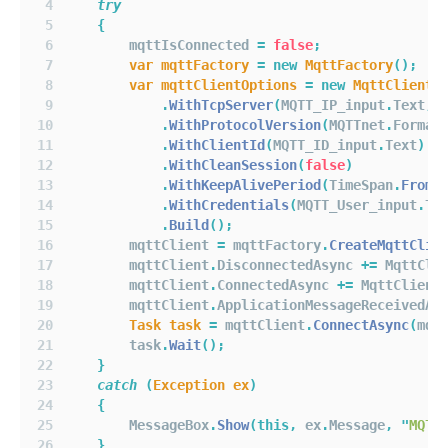
try
{
        mqttIsConnected 
=
false
;
var
mqttFactory
=
new
MqttFactory
();
var
mqttClientOptions
=
new
MqttClientO
.
WithTcpServer
(
MQTT_IP_input
.
Text
,
.
WithProtocolVersion
(
MQTTnet
.
Format
.
WithClientId
(
MQTT_ID_input
.
Text
)
.
WithCleanSession
(
false
)
.
WithKeepAlivePeriod
(
TimeSpan
.
FromS
.
WithCredentials
(
MQTT_User_input
.
Te
.
Build
();
        mqttClient 
=
 mqttFactory
.
CreateMqttClie
        mqttClient
.
DisconnectedAsync 
+=
 MqttCli
        mqttClient
.
ConnectedAsync 
+=
 MqttClient
        mqttClient
.
ApplicationMessageReceivedAs
Task
task
=
 mqttClient
.
ConnectAsync
(
mqt
        task
.
Wait
();
}
catch
(
Exception
ex
)
{
        MessageBox
.
Show
(this,
 ex
.
Message
,
"
MQT
}