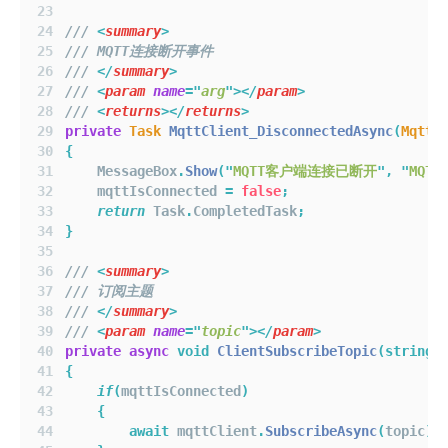
/// 
<
summary
>
/// MQTT连接断开事件
/// 
</
summary
>
/// 
<
param
name
=
"
arg
"
></
param
>
/// 
<
returns
></
returns
>
private
Task
MqttClient_DisconnectedAsync
(
MqttC
{
    MessageBox
.
Show
(
"
MQTT客户端连接已断开
"
,
"
MQT
    mqttIsConnected 
=
false
;
return
 Task
.
CompletedTask
;
}
/// 
<
summary
>
/// 订阅主题
/// 
</
summary
>
/// 
<
param
name
=
"
topic
"
></
param
>
private
async
void
ClientSubscribeTopic
(
string
{
if
(
mqttIsConnected
)
{
await
 mqttClient
.
SubscribeAsync
(
topic
);