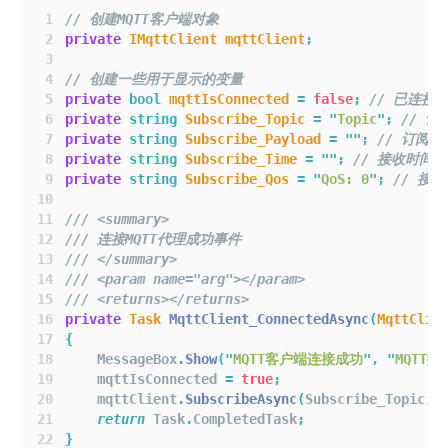
// 创建MQTT客户端对象
private
IMqttClient
mqttClient
;
// 创建一些用于显示的变量
private
bool
mqttIsConnected
=
false
;
// 已连接
private
string
Subscribe_Topic
=
"
Topic
"
;
// 订
private
string
Subscribe_Payload
=
""
;
// 订阅的
private
string
Subscribe_Time
=
""
;
// 接收时间
private
string
Subscribe_Qos
=
"
QoS: 0
"
;
// 接
/// <summary>
/// 连接MQTT代理成功事件
/// </summary>
/// <param name="arg"></param>
/// <returns></returns>
private
Task
MqttClient_ConnectedAsync
(
MqttClie
{
    MessageBox
.
Show
(
"
MQTT客户端连接成功
"
,
"
MQTT提
    mqttIsConnected 
=
true
;
    mqttClient
.
SubscribeAsync
(
Subscribe_Topic
,
 
return
 Task
.
CompletedTask
;
}