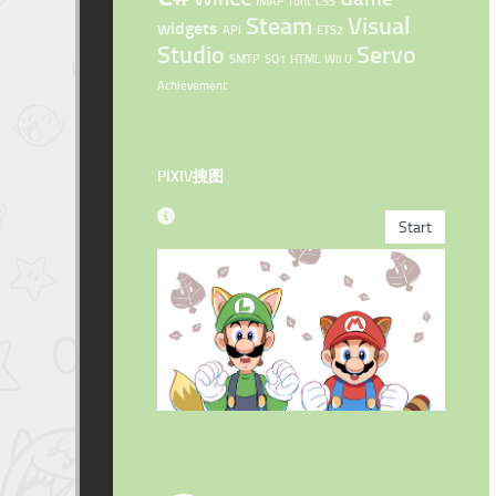
IMAP
font
CSS
Steam
Visual
widgets
API
ETS2
Studio
Servo
SMTP
SQ1
HTML
Wii U
Achievement
PIXIV搜图