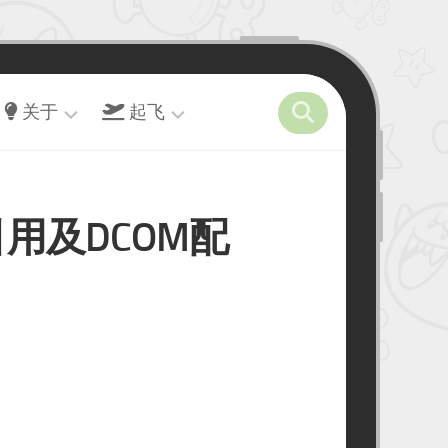
关于
起飞
关
开
Steam
于
往
–
任
on引用及DCOM配
留
友
天
言
链
堂
墙
接
演
力
出
虫
赛
洞
事
–
十
玩
年
具
之