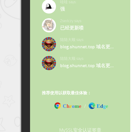
哇哇 says:
强
Zsedczy says:
已经更新喽
陆陆大顺 says:
blog.shunnet.top 域名更…
陆陆大顺 says:
blog.shunnet.top 域名更…
推荐使用以获取最佳体验：
C
h
r
o
m
e
/
E
d
g
e
MySSL安全认证签章