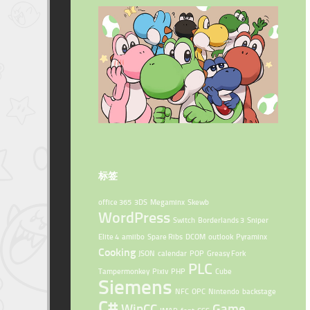
标签
office 365
3DS
Megaminx
Skewb
WordPress
Switch
Borderlands 3
Sniper
Elite 4
amiibo
Spare Ribs
DCOM
outlook
Pyraminx
Cooking
JSON
calendar
POP
Greasy Fork
PLC
Tampermonkey
Pixiv
PHP
Cube
Siemens
NFC
OPC
Nintendo
backstage
C#
WinCC
Game