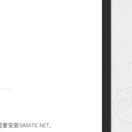
约
书
架
异
次
元
之
旅
–
跃
迁
，需要安装SIMATIC NET。