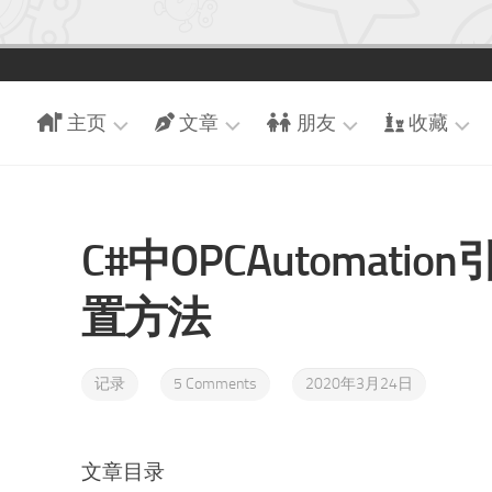
主页
文章
朋友
收藏
引
近
朋
游
导
期
友
戏
页
文
们
C#中OPCAutomati
追
章
博
交
番
客
时
换
置方法
现
首
光
友
场
页
轴
链
足
随
记录
5 Comments
2020年3月24日
迹
手
记
收
藏
文章目录