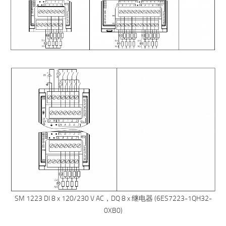
SM 1223 DI 8 x 120/230 V AC，DQ 8 x 继电器 (6ES7223-1QH32-
0XB0)