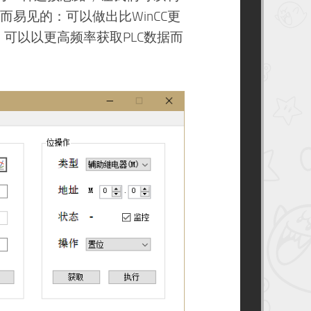
约
书
而易见的：可以做出比WinCC更
架
异
可以以更高频率获取PLC数据而
次
元
之
旅
–
跃
迁