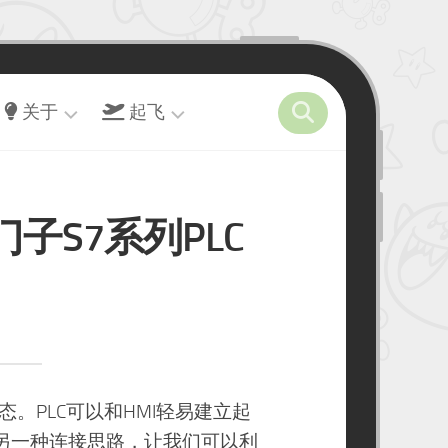
关于
起飞
关
开
Steam
于
往
–
任
西门子S7系列PLC
留
友
天
言
链
堂
墙
接
演
力
出
虫
赛
洞
事
–
十
玩
。PLC可以和HMI轻易建立起
年
具
之
供了另一种连接思路，让我们可以利