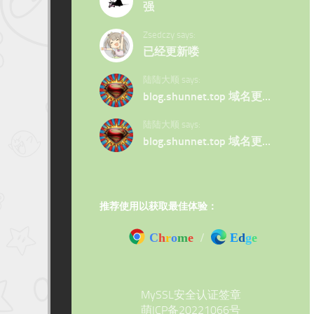
强
Zsedczy says:
已经更新喽
陆陆大顺 says:
blog.shunnet.top 域名更…
陆陆大顺 says:
blog.shunnet.top 域名更…
推荐使用以获取最佳体验：
C
h
r
o
m
e
/
E
d
g
e
MySSL安全认证签章
萌ICP备20221066号