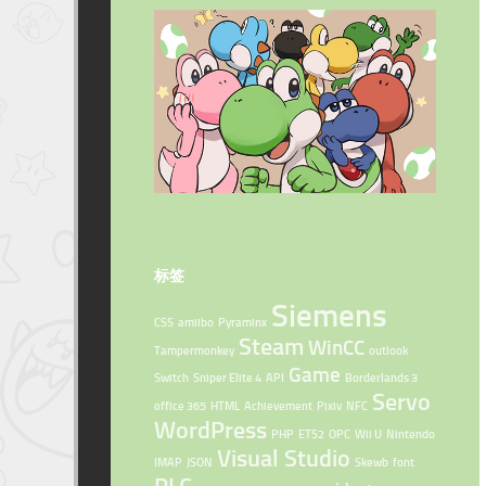
标签
Siemens
CSS
amiibo
Pyraminx
Steam
WinCC
Tampermonkey
outlook
Game
Switch
Sniper Elite 4
API
Borderlands 3
Servo
office 365
HTML
Achievement
Pixiv
NFC
WordPress
PHP
ETS2
OPC
Wii U
Nintendo
Visual Studio
IMAP
JSON
Skewb
font