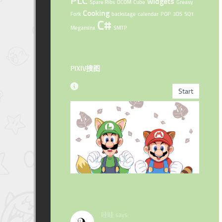
PLC
widgets
Spare Ribs
DCOM
Cube
Greasy
Cooking
Fork
backstage
calendar
POP
3DS
SQ1
C#
Megaminx
SMTP
PIXIV搜图
哇哇 says: