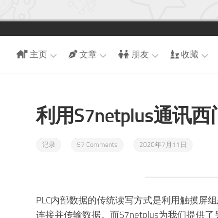
主页
文章
朋友
收藏
引
近
朋
游
导
期
友
戏
页
文
们
利用S7netplus通讯
追
章
博
交
番
客
时
换
现
首
光
友
记录
57 Comments
2020年7月11日
场
页
轴
链
足
随
迹
手
记
收
PLC内部数据的传统读写方式是利用触摸屏组态
藏
连接并传输数据。而S7netplus为我们提